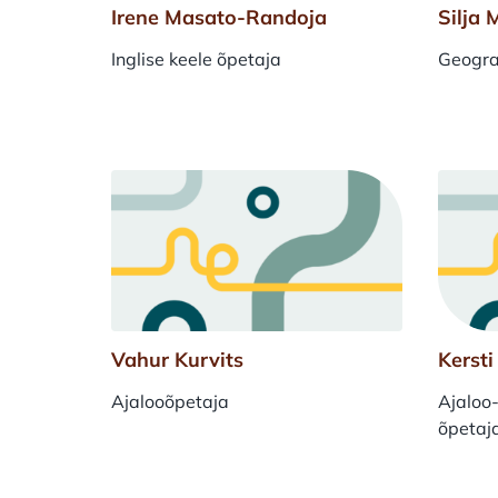
Irene Masato-Randoja
Silja 
Inglise keele õpetaja
Geogra
Vahur Kurvits
Kersti
Ajalooõpetaja
Ajaloo
õpetaj