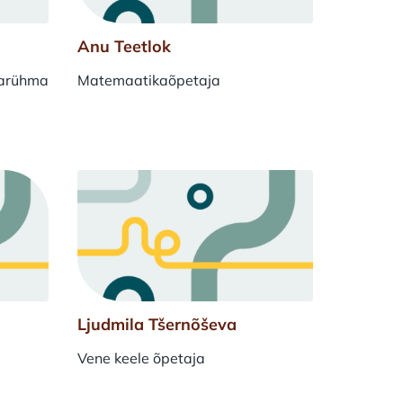
Anu Teetlok
varühma
Matemaatikaõpetaja
Ljudmila Tšernõševa
Vene keele õpetaja