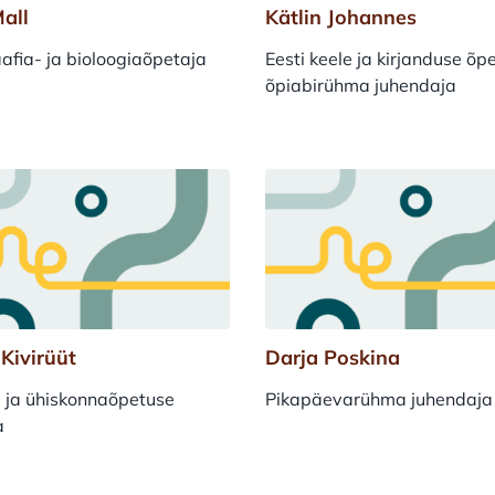
Mall
Kätlin Johannes
afia- ja bioloogiaõpetaja
Eesti keele ja kirjanduse õp
õpiabirühma juhendaja
 Kivirüüt
Darja Poskina
- ja ühiskonnaõpetuse
Pikapäevarühma juhendaja
a