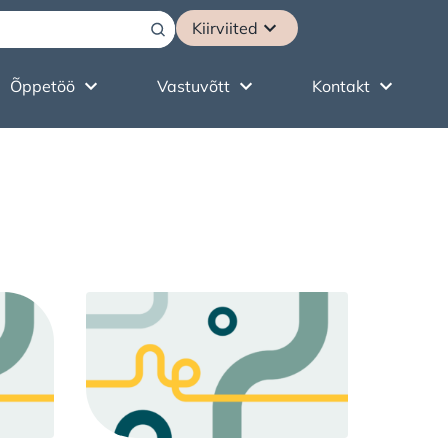
Kiirviited
Submit
Õppetöö
Vastuvõtt
Kontakt