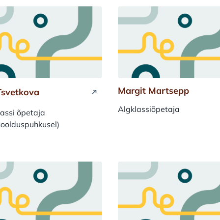
Margit Martsepp
Tsvetkova
Loe rohkem
Algklassiõpetaja
assi õpetaja
hoolduspuhkusel)