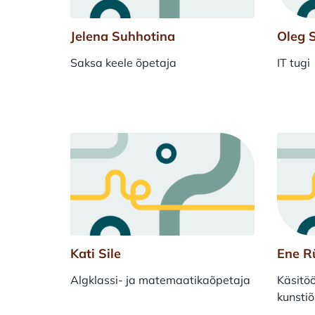
Jelena Suhhotina
Oleg 
Saksa keele õpetaja
IT tugi
Kati Sile
Ene R
Algklassi- ja matemaatikaõpetaja
Käsitö
kunsti