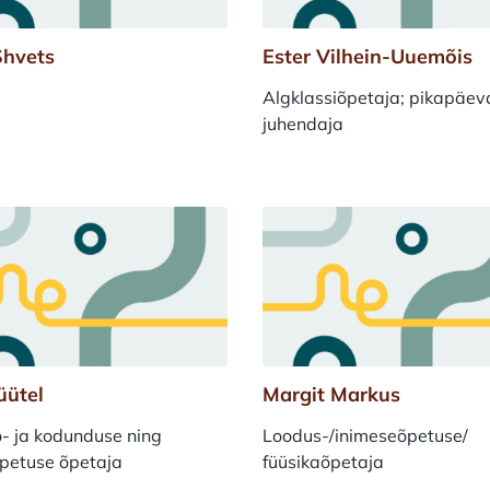
Shvets
Ester Vilhein-Uuemõis
Algklassiõpetaja; pikapäe
juhendaja
üütel
Margit Markus
ö- ja kodunduse ning
Loodus-/inimeseõpetuse/
õpetuse õpetaja
füüsikaõpetaja